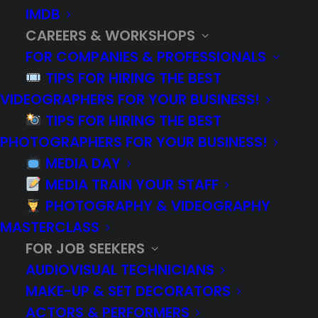
IMDB
CAREERS & WORKSHOPS
FOR COMPANIES & PROFESSIONALS
TIPS FOR HIRING THE BEST
VIDEOGRAPHERS FOR YOUR BUSINESS!
TIPS FOR HIRING THE BEST
PHOTOGRAPHERS FOR YOUR BUSINESS!
MEDIA DAY
OK George! Studio is a multimedia
MEDIA TRAIN YOUR STAFF
production agency in Montreal.
PHOTOGRAPHY & VIDEOGRAPHY
www.okgeorgestudio.com
MASTERCLASS
FOR JOB SEEKERS
We’re looking for a brand ambassador
AUDIOVISUAL TECHNICIANS
with proven social media management
MAKE-UP & SET DECORATORS
and sales skills to join our team and
ACTORS & PERFORMERS