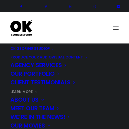
OK GEORGE! STUDIO®
PRODUCE YOUR AUDIOVISUAL CONTENT
AGENCY SERVICES
OUR PORTFOLIO
CLIENT TESTIMONIALS
LEARN MORE
ABOUT US
MEET OUR TEAM
WE’RE IN THE NEWS!
OUR MOVIES