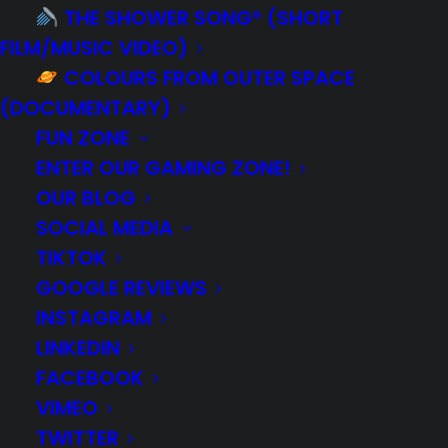
THE SHOWER SONG® (SHORT
FILM/MUSIC VIDEO)
COLOURS FROM OUTER SPACE
(DOCUMENTARY)
FUN ZONE
FULL-TIME JOB AT OK GEORGE!
ENTER OUR GAMING ZONE!
STUDIO
OUR BLOG
SOCIAL MEDIA
BRAND AMBASSADOR, SOCIAL MEDIA &
SALES
TIKTOK
GOOGLE REVIEWS
INSTAGRAM
LINKEDIN
FACEBOOK
VIMEO
TWITTER